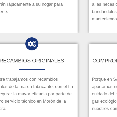
rán rápidamente a su hogar para
a las necesi
erle.
brindándoles
manteniendo 
RECAMBIOS ORIGINALES
COMPROM
re trabajamos con recambios
Porque en S
ales de la marca fabricante, con el fin
aportamos nu
egurar la mayor eficacia por parte de
cuidado del
ro servicio técnico en Morón de la
gas ecológic
era.
nuestros co