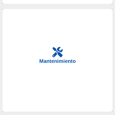
Un mantenimiento ocasional de sus equipos es
muy necesario, por eso en nuestro servicio técnico
Mantenimiento
ponemos a su disposición a nuestros mejores
técnicos. Anticípese a cualquier avería.