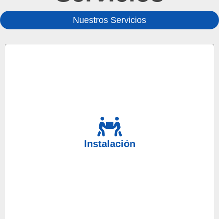
Nuestros Servicios
Para realizar una instalación económica, no dude
en contactar con nosotros, le ayudaremos en todo
Instalación
lo que necesite porque disponemos del mejor
equipo humano y material.