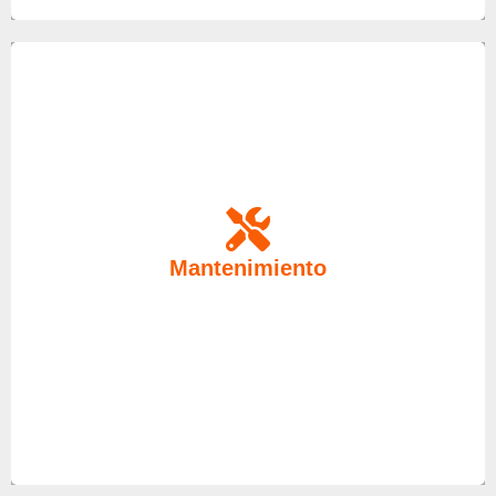
Un mantenimiento ocasional de sus equipos es
muy necesario, por eso en nuestro servicio técnico
Mantenimiento
ponemos a su disposición a nuestros mejores
técnicos. Anticípese a cualquier avería.