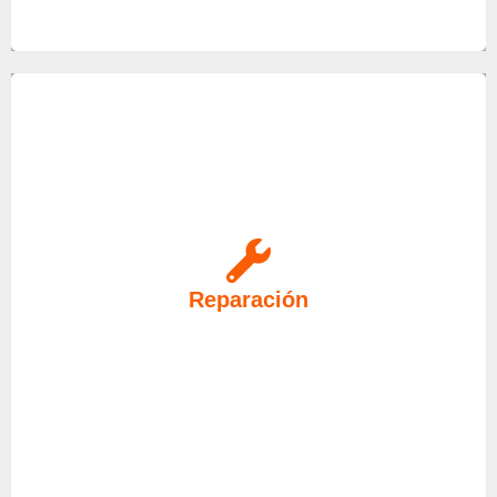
Para el cuidado de su Caldera, Electrodoméstico o
Aire Acondicionado, nuestro servicio técnico en
Reparación
Morón de la Frontera acudirá a su domicilio.