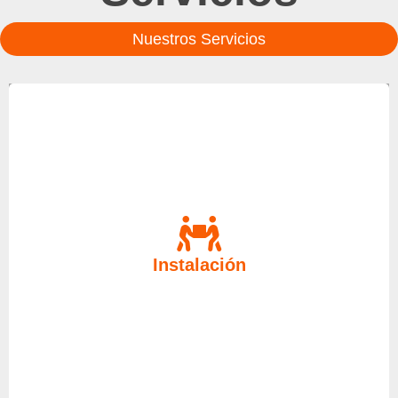
Nuestros Servicios
Para realizar una instalación económica, no dude
en contactar con nosotros, le ayudaremos en todo
Instalación
lo que necesite porque disponemos del mejor
equipo humano y material.