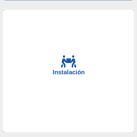
Para realizar una instalación económica, no dude
en contactar con nosotros, le ayudaremos en todo
Instalación
lo que necesite porque disponemos del mejor
equipo humano y material.