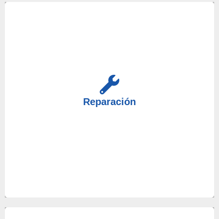
Para el cuidado de su Caldera, Electrodoméstico o
Aire Acondicionado, nuestro servicio técnico en
Reparación
Morón de la Frontera acudirá a su domicilio.