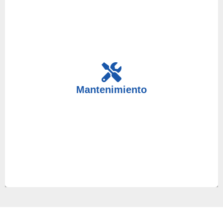
Un mantenimiento ocasional de sus equipos es
muy necesario, por eso en nuestro servicio técnico
Mantenimiento
ponemos a su disposición a nuestros mejores
técnicos. Anticípese a cualquier avería.